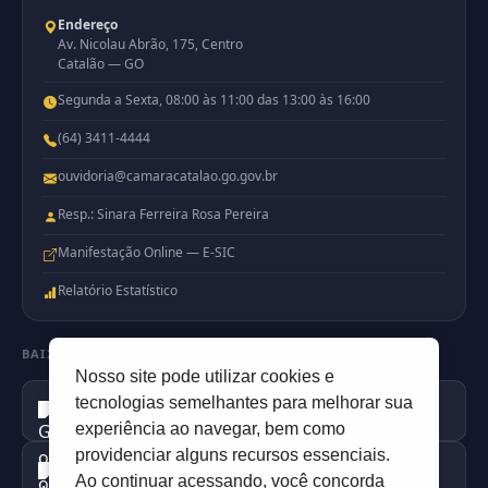
Endereço
Av. Nicolau Abrão, 175, Centro
Catalão — GO
Segunda a Sexta, 08:00 às 11:00 das 13:00 às 16:00
(64) 3411-4444
ouvidoria@camaracatalao.go.gov.br
Resp.: Sinara Ferreira Rosa Pereira
Manifestação Online — E-SIC
Relatório Estatístico
BAIXE NOSSO APP
Nosso site pode utilizar cookies e
Disponível no
tecnologias semelhantes para melhorar sua
Google Play
experiência ao navegar, bem como
providenciar alguns recursos essenciais.
Disponível na
Apple Store
Ao continuar acessando, você concorda