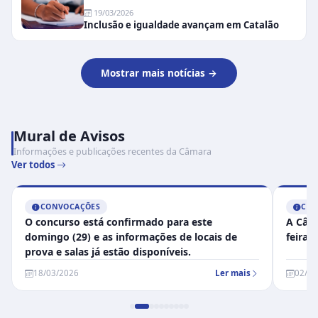
19/03/2026
Inclusão e igualdade avançam em Catalão
Mostrar mais notícias →
Mural de Avisos
Informações e publicações recentes da Câmara
Ver todos
CONVOCAÇÕES
AUD
A Câmara retoma as atividades na segunda-
Edital
feira, 03 de fevereiro, às 13h30
LOA
02/02/2026
Ler mais
01/09