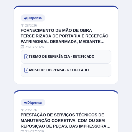
Dispensa
Nº 28/2026
N
FORNECIMENTO DE MÃO DE OBRA
A
TERCEIRIZADA DE PORTARIA E RECEPÇÃO
H
PATRIMONIAL DESARMADA, MEDIANTE
P
21/07/2026
DISPONIBILIZAÇÃO DE POSTOS FIXOS DE
TRABALHO E DIÁRIAS EVENTUAIS, PARA
TERMO DE REFERÊNCIA - RETIFICADO
ATENDIMENTO ÀS NECESSIDADES
OPERACIONAIS DA CÂMARA MUNICIPAL DE
CATALÃO.
AVISO DE DISPENSA - RETIFICADO
Dispensa
Nº 29/2026
N
PRESTAÇÃO DE SERVIÇOS TÉCNICOS DE
P
MANUTENÇÃO CORRETIVA, COM OU SEM
D
REPOSIÇÃO DE PEÇAS, DAS IMPRESSORAS
P
21/07/2026
QUE SE ENCONTRAM NO EDIFÍCIO DA
C