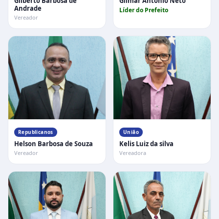
Gilberto Barbosa de
Gilmar Antônio Neto
Andrade
Líder do Prefeito
Vereador
Republicanos
União
Helson Barbosa de Souza
Kelis Luiz da silva
Vereador
Vereadora