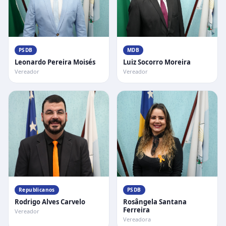
PSDB
MDB
Leonardo Pereira Moisés
Luiz Socorro Moreira
Vereador
Vereador
Republicanos
PSDB
Rodrigo Alves Carvelo
Rosângela Santana
Ferreira
Vereador
Vereadora