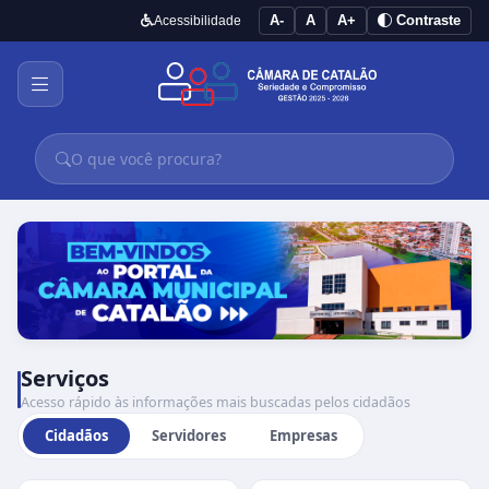
A-
A
A+
Contraste
Acessibilidade
Serviços
Acesso rápido às informações mais buscadas pelos cidadãos
Cidadãos
Servidores
Empresas