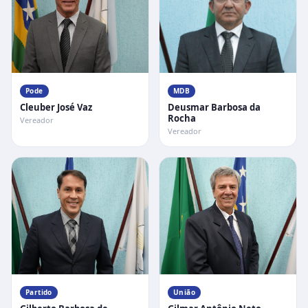
Pode
MDB
Cleuber José Vaz
Deusmar Barbosa da
Rocha
Vereador
Vereador
Partido
União