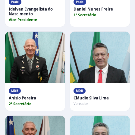
Pode
Pode
Idelvan Evangelista do
Daniel Nunes Freire
Nascimento
1º Secretário
Vice-Presidente
MDB
MDB
Anísio Pereira
Cláudio Silva Lima
2º Secretário
Vereador